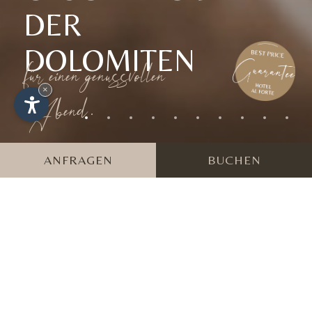
DER
DOLOMITEN
für einen genussvollen
×
Abend.
ANFRAGEN
BUCHEN
Das Restaurant “La
Roccaforte dei
Buongustai”