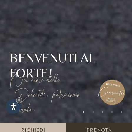
BENVENUTI AL
FORTE!
Nel cuore delle
Dolomiti, patrimonio
×
naturale.
RICHIEDI
PRENOTA