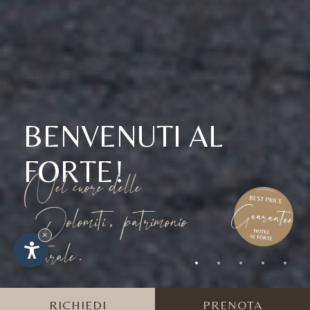
BENVENUTI AL
FORTE!
Nel cuore delle
Dolomiti, patrimonio
×
naturale.
RICHIEDI
PRENOTA