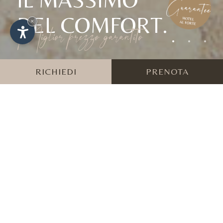
DEL COMFORT.
×
Miglior prezzo garantito
RICHIEDI
PRENOTA
OFFERTE PER GLI
AMANTI DELLE DUE
RUOTE
19/06/26 - 23/09/26